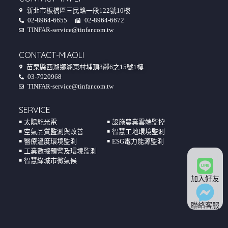
新北市板橋區三民路一段122號10樓
02-8964-6655
02-8964-6672
TINFAR-service@tinfar.com.tw
CONTACT-MIAOLI
苗栗縣西湖鄉湖東村埔頂8鄰6之15號1樓
03-7920968
TINFAR-service@tinfar.com.tw
SERVICE
￭ 太陽能光電
￭ 設施農業雲端監控
￭ 空氣品質監測與改善
￭ 智慧工地環境監測
￭ 醫療溫度環境監測
￭ ESG電力能源監測
￭ 工業數據預警及環境監測
￭ 智慧綠城市微氣候
加入好友
聯絡客服