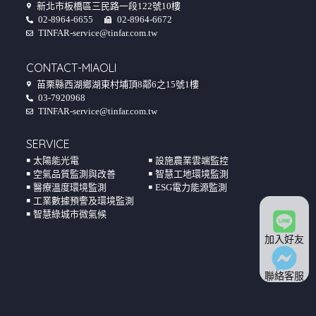
新北市板橋區三民路一段122號10樓
02-8964-6655
02-8964-6672
TINFAR-service@tinfar.com.tw
CONTACT-MIAOLI
苗栗縣西湖鄉湖東村埔頂8鄰6之15號1樓
03-7920968
TINFAR-service@tinfar.com.tw
SERVICE
￭ 太陽能光電
￭ 設施農業雲端監控
￭ 空氣品質監測與改善
￭ 智慧工地環境監測
￭ 醫療溫度環境監測
￭ ESG電力能源監測
￭ 工業數據預警及環境監測
￭ 智慧綠城市微氣候
加入好友
聯絡客服