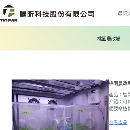
最新
桃園農改場
桃園農改
產品：智慧
介紹：可
便觀察植
查看產品