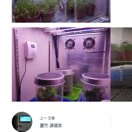
上一
文章
蘆竹-源福宮