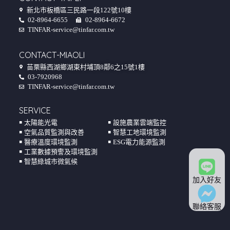
新北市板橋區三民路一段122號10樓
02-8964-6655
02-8964-6672
TINFAR-service@tinfar.com.tw
CONTACT-MIAOLI
苗栗縣西湖鄉湖東村埔頂8鄰6之15號1樓
03-7920968
TINFAR-service@tinfar.com.tw
SERVICE
￭ 太陽能光電
￭ 設施農業雲端監控
￭ 空氣品質監測與改善
￭ 智慧工地環境監測
￭ 醫療溫度環境監測
￭ ESG電力能源監測
￭ 工業數據預警及環境監測
￭ 智慧綠城市微氣候
加入好友
聯絡客服