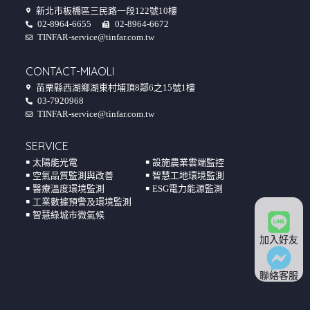
新北市板橋區三民路一段122號10樓
02-8964-6655
02-8964-6672
TINFAR-service@tinfar.com.tw
CONTACT-MIAOLI
苗栗縣西湖鄉湖東村埔頂8鄰6之15號1樓
03-7920968
TINFAR-service@tinfar.com.tw
SERVICE
￭ 太陽能光電
￭ 設施農業雲端監控
￭ 空氣品質監測與改善
￭ 智慧工地環境監測
￭ 醫療溫度環境監測
￭ ESG電力能源監測
￭ 工業數據預警及環境監測
￭ 智慧綠城市微氣候
加入好友
聯絡客服