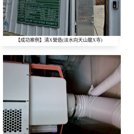
【成功案例】清X營造(淡水向天山龍X寺)