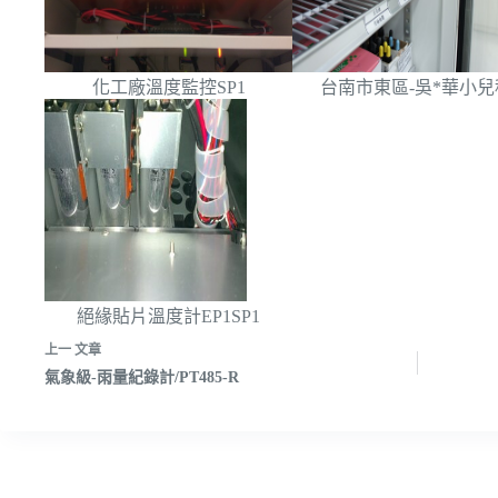
化工廠溫度監控SP1
台南市東區-吳*華小兒
絕緣貼片溫度計EP1SP1
上一
文章
氣象級-雨量紀錄計/PT485-R