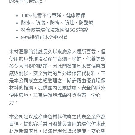
的浴室陽台環境。
100%無毒不含甲醛、健康環保
防水、防腐、防霉、防蛀、防酸鹼
符合歐美環保法規國際SGS認證
99%接近實木外觀材質
木材溫馨的質感長久以來廣為人類所喜愛，但
使用於戶外環境易產生腐爛、蟲蛀、保養等眾
多令人困擾的問題，因此開發兼具木質溫馨質
感與耐候、安全實用的戶外環保替代材料，正
是本公司成立之經營理念。期許藉由優森環保
材料的推廣，提供國內民眾健康、安全的戶外
使用環境，並為保護地球森林資源盡一份心
力。
本公司是以成為綠色材料供應之代表企業作為
目標，提供客戶兼具溫馨與實用的環保仿木建
材及街道家具，以滿足現代講求健康、安心與