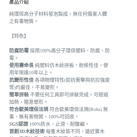
產品介紹
純環保高分子材料發泡製成，無任何傷害人體
之有毒物質。
【特色】
防腐防霉
採用100%高分子環保塑料、防腐、防
霉。
使用壽命長
純塑料仿木紋拼板，耐侯性佳，使
用年限達10年以上。
抗變形性佳
各項物理特性(如抗衝擊與抗拉強度
等)均最佳，不易變形。
簡單拼裝
不需任何工具即可拼裝完成。可經過
加熱，隨意塑形。
符合歐美環保法規
符合歐美環保法規(Rohs) 無
毒、無有害物質、100%可回收。
SGS認證
100%防水、止滑、耐酸鹹。
首創3D木紋技術
每隻木紋皆不同，逼近實木