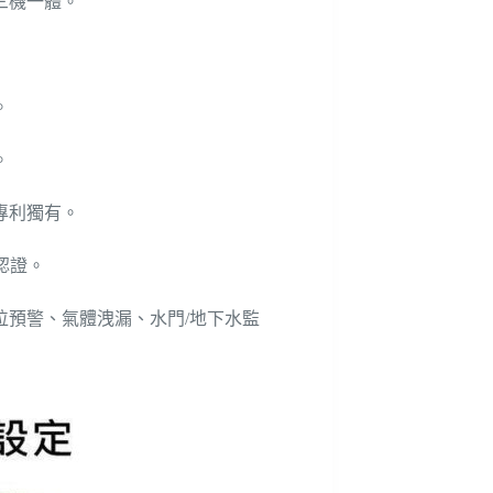
三機一體。
。
。
專利獨有。
S認證。
水位預警、氣體洩漏、水門/地下水監