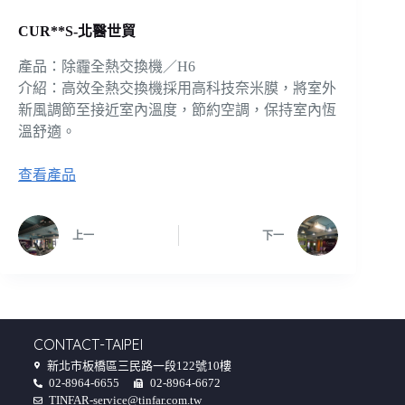
CUR**S-北醫世貿
產品：除霾全熱交換機／H6
介紹：高效全熱交換機採用高科技奈米膜，將室外
新風調節至接近室內溫度，節約空調，保持室內恆
溫舒適。
查看產品
上一
下一
CONTACT-TAIPEI
新北市板橋區三民路一段122號10樓
02-8964-6655
02-8964-6672
TINFAR-service@tinfar.com.tw