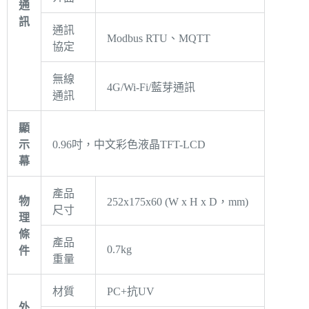
通
訊
通訊
Modbus RTU、MQTT
協定
無線
4G/Wi-Fi/藍芽通訊
通訊
顯
示
0.96吋，中文彩色液晶TFT-LCD
幕
產品
物
252x175x60 (W x H x D，mm)
尺寸
理
條
產品
0.7kg
件
重量
材質
PC+抗UV
外