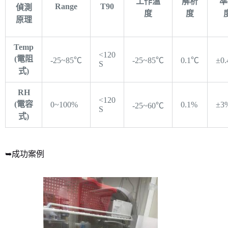
工作溫
解析
準
Range
T90
偵測
度
度
原理
Temp
<120
(電阻
-25~85℃
-25~85℃
0.1℃
±0
S
式)
RH
<120
(電容
0~100%
0.1%
±3
-25~60℃
S
式)
➥成功案例