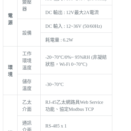
變壓
器
DC 輸出 : 12V最大2A電流
電
源
DC 輸入 : 12~36V (50/60Hz)
設備
耗電量 : 6.2W
工作
-20~70°C/0%~ 95%RH (非凝結
環境
狀態，Wi-Fi 0~70°C)
環
溫度
境
儲存
-30~70°C
溫度
乙太
RJ-45乙太網路具Web Service
介面
功能、協定Modbus TCP
通訊
RS-485 x 1
介面