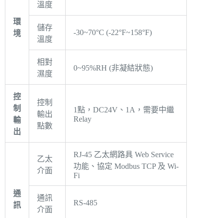
溫度
環
儲存
-30~70°C (-22°F~158°F)
境
溫度
相對
0~95%RH (非凝結狀態)
濕度
控
控制
制
1點，DC24V、1A，需要中繼
輸出
Relay
輸
點數
出
RJ-45 乙太網路具 Web Service
乙太
功能、協定 Modbus TCP 及 Wi-
介面
Fi
通
通訊
RS-485
訊
介面