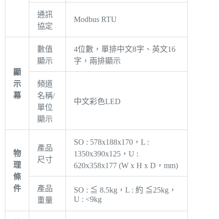
通訊
Modbus RTU
協定
數值
4位數，單排中文8字、英文16
顯示
字，兩排顯示
顯
示
頻道
幕
名稱/
中文彩色LED
單位
顯示
SO : 578x188x170，L :
產品
物
1350x390x125，U :
尺寸
理
620x358x177 (W x H x D，mm)
條
件
產品
SO : ≦ 8.5kg，L : 約 ≦25kg，
U : <9kg
重量