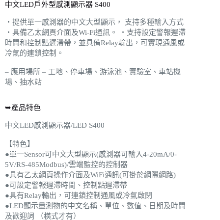
中文LED戶外型感測顯示器 S400
‧提供單一感測器的中文大型顯示， 支持多種輸入方式
‧具備乙太網頁介面及Wi-Fi通訊。 ‧支持設定警報遲滯
時間和控制點遲滯帶，並具備Relay輸出，可實現通風或
冷氣的連鎖控制。
– 應用場所 – 工地、停車場、游泳池、實驗室、車站機
場、抽水站
➥產品特色
中文LED感測顯示器/LED S400
【特色】
●單一Sensor可中文大型顯示(感測器可輸入4-20mA/0-
5V/RS-485Modbus)/雲端監控的控制器
●具有乙太網頁操作介面及WiFi通訊(可掛於網際網路)
●可設定警報遲滯時間、控制點遲滯帶
●具有Relay輸出，可連鎖控制通風或冷氣啟閉
●LED顯示量測物的中文名稱、單位、數值、日期及時間
及歡迎詞 （橫式才有）