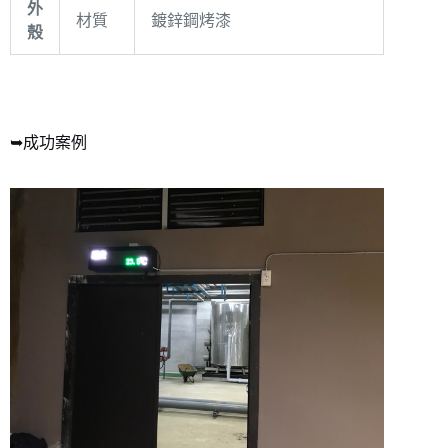
外
材質
鍍鋅鋼烤漆
殼
➥成功案例