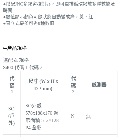
●搭配JNC多頻道控制器，即可單排循環撥放多種數據及
時間
●數值顯示顏色可隨狀態自動變成綠，黃，紅
●直立式最多可秀8種數值
➥產品規格
選配 & 規格
S400
代碼 1
代碼 2
代
代
尺寸 (W x H x
感測器
碼
碼
D，mm)
1
2
SO外殼
SO
578x188x170 顯
(戶
N
無
示面積 512×128
外)
P4 全彩