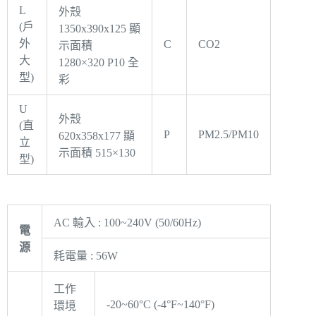
L
外殼
(戶
1350x390x125 顯
外
C
CO2
示面積
大
1280×320 P10 全
型)
彩
U
外殼
(直
P
PM2.5/PM10
620x358x177 顯
立
示面積 515×130
型)
AC 輸入 : 100~240V (50/60Hz)
電
源
耗電量 : 56W
工作
-20~60°C (-4°F~140°F)
環境