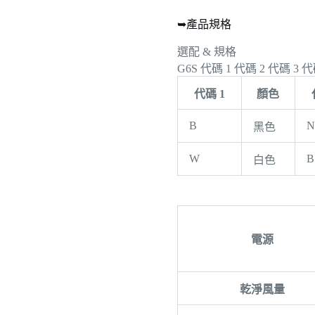
➥產品規格
選配 & 規格
G6S
代碼 1
代碼 2
代碼 3
代
代碼 1
顏色
B
N
黑色
W
B
白色
電源
乾淨風量