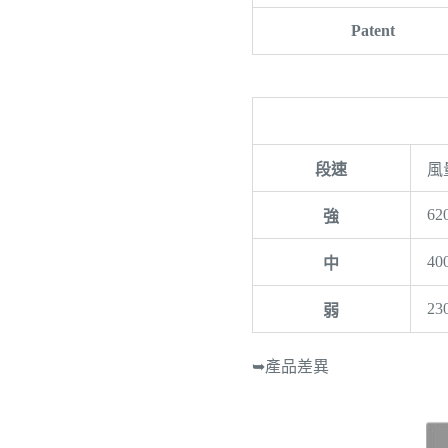
Patent
段速
風量
62
強
40
中
23
弱
➥產品差異