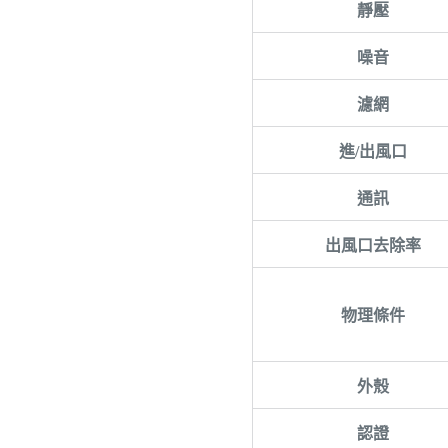
靜壓
噪音
濾網
進/出風口
通訊
出風口去除率
物理條件
外殼
認證