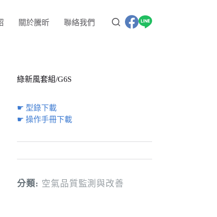
紹
關於騰昕
聯絡我們
綠新風套組/G6S
☛ 型錄下載
☛ 操作手冊下載
分類:
空氣品質監測與改善