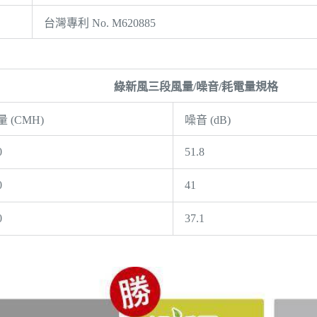
台灣專利 No. M620885
綠新風三段風量/噪音/耗電量規格
 (CMH)
噪音 (dB)
0
51.8
0
41
0
37.1