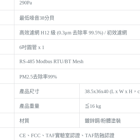
290Pa
最低噪音38分貝
高效濾網 H12 級 (0.3μm 去除率 99.5%) / 初效濾網
6吋圓管 x 1
RS-485 Modbus RTU/BT Mesh
PM2.5去除率99%
產品尺寸
38.5x36x40 (L x W x H，
產品重量
≦16 kg
材質
鍍鋅鋼/粉體塗裝
CE、FCC、TAF實驗室認證、TAF防蝕認證